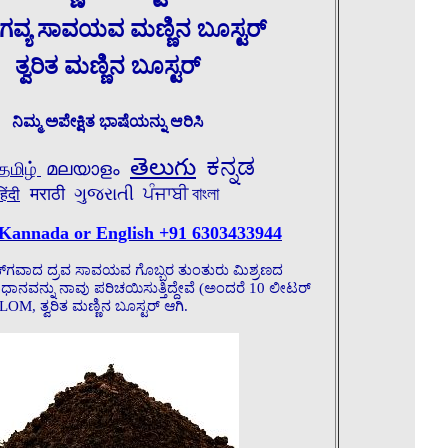
ವ್ಯ ಸಾವಯವ ಮಣ್ಣಿನ ಬೂಸ್ಟರ್
ತ್ವರಿತ ಮಣ್ಣಿನ ಬೂಸ್ಟರ್
ನಿಮ್ಮ ಅಪೇಕ್ಷಿತ ಭಾಷೆಯನ್ನು ಆರಿಸಿ
తెలుగు
ಕನ್ನಡ
தமிழ்
മലയാളം
मराठी
ગુજરાતી
ਪੰਜਾਬੀ
বাংলা
हिंदी
 Kannada or English +91 6303433944
‌ಗವಾದ ದ್ರವ ಸಾವಯವ ಗೊಬ್ಬರ ತುಂತುರು ಮಿಶ್ರಣದ
ಾನವನ್ನು ನಾವು ಪರಿಚಯಿಸುತ್ತಿದ್ದೇವೆ (ಅಂದರೆ 10 ಲೀಟರ್
OM, ತ್ವರಿತ ಮಣ್ಣಿನ ಬೂಸ್ಟರ್ ಆಗಿ.