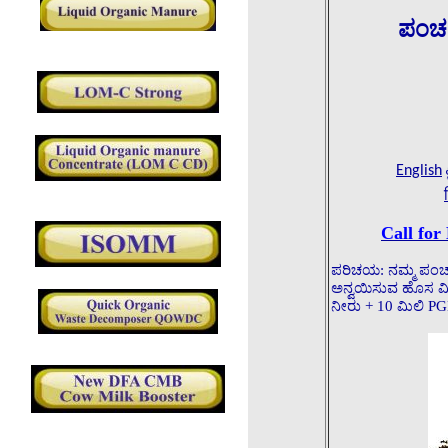
ಪಂಚಗ
English
Call for
ಪರಿಚಯ: ನಮ್ಮ ಪಂಚ್
ಅನ್ವಯಿಸುವ ಹೊಸ ವಿಧ
ನೀರು + 10 ಮಿಲಿ PGL