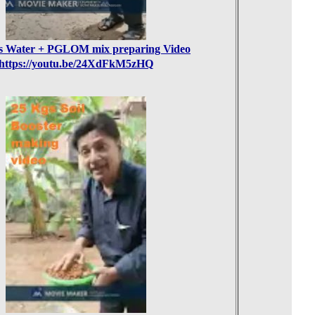
es Water + PGLOM mix preparing Video
https://youtu.be/24XdFkM5zHQ