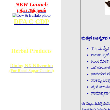
NEW Launch
புதிய அறிமுகம்
DFA C CDP
ಮಣ್ಣಿನ ಬೂಸ್ಟರ್‌
The ಮಣ್ಣಿನ 
Herbal Products
ಆಹಾರ ಪ್ರಯೋ
Root ರೂಟ್ ತ
Dinlog NX NIlvembu
ಎರೆಹುಳುಗಳು 
(For Blood Sugar Control)
ಸಾವಯವ ಮಣ್ಣಿ
ಸಾಕಷ್ಟು ಉತ್
ಪ್ರಯೋಜನಕಾರಿ
ಸಾಮಾನ್ಯವಾಗಿ
ಈ ವಿಧಾನದಲ್ಲಿ ಪಿಜ
ಸಿಂಪಡಿಸುವಿಕೆಯಾಗ