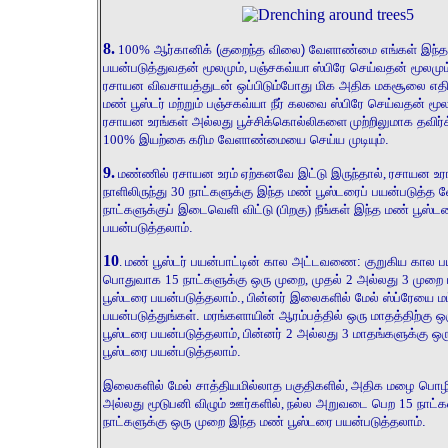
8.
100%
ஆர்கானிக் (குறைந்த விலை) வேளாண்மை எங்கள் இந்த 
பயன்படுத்துவதன் மூலமும்
,
பஞ்சகவ்யா
ஸ்பிரே செய்வதன் மூலமும்
ரசாயன விவசாயத்துடன் ஒப்பிடும்போது மிக அதிக மகசூலை எதிர்
மண் பூஸ்டர் மற்றும் பஞ்சகவ்யா நீர் கலவை ஸ்பிரே செய்வதன் மூல
ரசாயன உரங்கள் அல்லது பூச்சிக்கொல்லிகளை
முற்றிலுமாக தவிர்
100%
இயற்கை
கரிம வேளாண்மையை செய்ய முடியும்.
9.
மண்ணில் ரசாயன உரம்
ஏற்கனவே இட்டு இருந்தால்
,
ரசாயன உர
நாளிலிருந்து
30
நாட்களுக்கு இந்த மண் பூஸ்டரைப் பயன்படுத்த 
நாட்களுக்குப் இடைவெளி விட்டு
(
பிறகு
)
நீங்கள் இந்த மண் பூஸ்டர
பயன்படுத்தலாம்.
10
.
மண் பூஸ்டர் பயன்பாட்டின் கால அட்டவணை: குறுகிய கால பய
பொதுவாக
15
நாட்களுக்கு ஒரு முறை
,
முதல்
2
அல்லது
3
முறை 
பூஸ்டரை
பயன்படுத்தலாம்.
,
பின்னர் இலைகளில் மேல் ஸ்ப்ரேயை ம
பயன்படுத்துங்கள். மரங்களாயின் ஆரம்பத்தில் ஒரு மாதத்திற்கு 
பூஸ்டரை
பயன்படுத்தலாம்
,
பின்னர்
2
அல்லது
3
மாதங்களுக்கு ஒர
பூஸ்டரை
பயன்படுத்தலாம்.
இலைகளில் மேல் சாத்தியமில்லாத பகுதிகளில்
,
அதிக மழை பொழிய
அல்லது மூடுபனி விழும் ஊர்களில்
,
நல்ல அறுவடை பெற
15
நாட்க
நாட்களுக்கு ஒரு முறை இந்த மண் பூஸ்டரை
பயன்படுத்தலாம்.