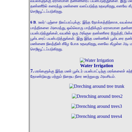
வயல்களுக்கு ஏராளமான தண்ணீரைப் பயன்படுத்துங்கள். இது ம
தண்ணீரில் கரைத்து மண்ணை வளப்படுத்த
உதவுகிறது
,
எனவே கீ
செறிவூட்டப்படுகிறது.
6
B
. உலர்
/
புஞ்சை நிலப்பரப்புக்கு: இந்த நோக்கத்திற்காக
,
வயல்களி
பாத்திகளை அமைத்து
,
ஒவ்வொரு பாத்திக்கும் ஏராளமான தண்ண
பயன்படுத்துங்கள்
,
வயலில் ஒரு அங்குல தண்ணீரை நிறுத்தி
,
பின்
பூஸ்டரைப் பயன்படுத்துங்கள். இது இந்த மண்ணின் பூஸ்டரை தண்
மண்ணை
நிலத்தின்
கீழே போக உதவுகிறது
,
எனவே கீழுள்ள அடி 
செறிவூட்டப்படுகிறது.
Water Irrigation
7.
மரங்களுக்கு இந்த மண் பூஸ்டர் பயன்பாட்டிற்கு மரங்களைச் சுற்
தோண்டுவது மற்றும் நிறைய நீரை ஊற்றுவது அவசியம்.