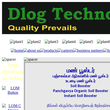
Our
மண் பூஸ்டர்
Products
பஞ்சகவ்யா ஆர்கானிக் மண் பூஸ்டர்
as below
உடனடி மண் பூஸ்டர்
Soil Booster
Panchgavya Organic Soil Booster
Instant Soil Booster
நீங்கள் விரும்பிய மொழியைத் தேர்வுசெ