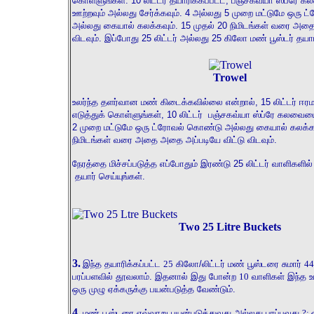
கொள்ளுங்கள்.
10
லிட்டர் தயாரிக்கப்பட்ட
,
பஞ்சகவ்யா ஸ்ப்ரே 
ஊற்றவும் அல்லது சேர்க்கவும்
.
4
அல்லது
5
முறை மட்டுமே ஒரு 
அல்லது கையால் கலக்கவும்.
15
முதல்
20
நிமிடங்கள் வரை அதை 
விடவும். இப்போது
25
லிட்டர் அல்லது
25
கிலோ மண் பூஸ்டர் தயா
Trowel
உலர்ந்த தளர்வான மண் கிடைக்கவில்லை என்றால்
, 15
லிட்டர் 
எடுத்துக் கொள்ளுங்கள்
, 10
லிட்டர்
பஞ்சகவ்யா ஸ்ப்ரே கலவைய
2
முறை மட்டுமே ஒரு ட்ரோவல் கொண்டு அல்லது கையால் கலக்க
நிமிடங்கள் வரை அதை
அதை அப்படியே விட்டு விடவும்.
நேரத்தை மிச்சப்படுத்த எப்போதும் இரண்டு
25
லிட்டர் வாளிகளில
தயார் செய்யுங்கள்.
Two 25 Litre Buckets
3.
இந்த தயாரிக்கப்பட்ட
25
கிலோ/லிட்டர் மண் பூஸ்டரை சுமார்
44
பரப்பளவில் தூவலாம். இதனால் இது போன்ற
10
வாளிகள் இந்த உ
ஒரு முழு ஏக்கருக்கு பயன்படுத்த வேண்டும்.
4.
மண் பூஸ்டரை எவ்வாறு பயன்படுத்துவது அல்லது பரப்புவது
?: