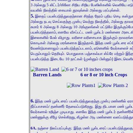
3
அல்லது
5
லிட்டர்/கிலோ சிறிய சிறிய பேஸின்களில் வெளியே எடு
வயலில்
நிலத்தில்
கையால் தூவுங்கள்
அல்லது
பரப்புங்கள்.
5.
இதைப் பயன்படுத்துவதற்கான சிறந்த நேரம் புதிய செடி கன்ற
அல்லது நடவு செய்வதற்கு முன்பு வெற்று நிலத்தில்
,
அல்லது தாவரங
சுமார்
6
அல்லது
8
அல்லது
10
அங்குலங்கள் மட்டுமே இருக்கும்
பயன்படுத்தலாம்
,
எனவே வீசப்பட்ட மண் பூஸ்டர் மண்ணை அடைகிற
இலைகளில் மேல் விழாது. வரிசை
வரிசையாக இருக்கும் தாவரங்க
கொடிகள் அல்லது மரங்களாக
இருந்தால்
,
இந்த மண் பூஸ்டரை எப
வேண்டுமானாலும் பயன்படுத்தப்படலாம்
,
ஏனெனில் வேர்களைச் சுற
பெரும்பாலும் தெரியும். பொதுவாக பஞ்சகவ்யா ஸ்ப்ரே மற்றும் இந்த
பயன்படுத்த இடையே
10
நாட்கள் (முன்னும் பின்னும்) இடைவெள
Barren Lands 6 or 8 or 10 inch Crops
6.
இந்த மண் பூஸ்டரைப் பயன்படுத்துவதற்கு முன்பு மண்ணில் ஏ
நீர்ப்பாசனம்
/
தண்ணீர் தேவைப்படுகிறது. இது திடமான மண் பூஸ்ட
வேர்களால் உறிஞ்ச முடியாது. எனவே இந்த மண் பூஸ்டர் தண்ணீரில
மண்ணுக்கு கீழே செல்கிறது
,
கீழுள்ள அடி மண்ணை வளப்படுத்துக
.
6
A
நஞ்சை நிலப்பரப்புக்கு
:
இந்த மண் பூஸ்டரைப் பயன்படுத்துவதற்