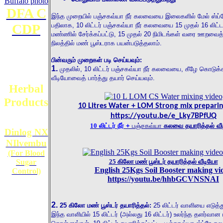
DFA C
இந்த முறையில் பஞ்சகவ்யா நீர் கலவையை இலைகளில் மேல்
ஸ்ப
பதிலாக
, 10
லிட்டர் பஞ்சகவ்யா நீர் கலவையை
15
முதல்
16
லிட்
CDP
மண்ணில் சேர்க்கப்பட்டு
, 15
முதல்
20
நிமிடங்கள் வரை ஊறவைத்
நிலத்தில் மண் பூஸ்டராக பயன்படுத்தலாம்
.
பின்வரும்
முறைகள் படி செய்யவும்
:
1.
முதலில்
,
10
லிட்டர் பஞ்சகவ்யா நீர் கலவையை
,
கீழே கொடுக்க
வீடியோவைத் பார்த்து
தயார்
செய்யவும்
.
Herbal
Products
10 Litres Water + LOM Strong mix prepari
https://youtu.be/e_Lky7BPfUQ
10
லிட்டர் நீர் +
பஞ்சகவ்யா
கலவை தயாரித்தல் வ
Dinlog NX
NIlvembu
(For Blood
Sugar
25 கிலோ மண் பூஸ்டர் தயாரித்தல் வீடியோ
English 25Kgs Soil Booster making vi
Control)
https://youtu.be/hhbGCVNSNAI
2.
25
கிலோ மண் பூஸ்டர் தயாரித்தல்
:
25
லிட்டர் வாளியை எடுத்
இந்த வாளியில்
15
லிட்டர் (அல்லது
16
லிட்டர்) உலர்ந்த தளர்வா