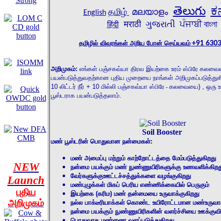
తెలుగు
ಕನ
தமிழ்
മലയാളം
English
मराठी
ગુજરાતી
ਪੰਜਾਬੀ
বাংলা
हिंदी
தமிழில் விவரங்கள் அறிய போன் செய்யவும்
+91 630
அறிமுகம்
:
எங்கள் பஞ்சகவ்யா திரவ இயற்கை உரம்
கலவைய
ஸ்பிரே
பயன்படுத்துவதற்கான புதிய முறையை நாங்கள் அறிமுகப்படுத்த
10
லிட்டர் நீர் +
10
மில்லி
பஞ்சகவ்யா
கலவையை
)
,
ஒரு 
ஸ்பிரே
-
பூஸ்டராக
பயன்படுத்தலாம்
.
Soil Booster
மண் பூஸ்டரின் பொதுவான நன்மைகள்:
மண் அமைப்பு மற்றும் காற்றோட்டத்தை மேம்படுத்துகிறது
NEW
நன்மை பயக்கும் மண் நுண்ணுயிரிகளுக்கு உணவளிக்கிறத
வேர்களுக்கு
ஊட்டச்சத்துக்களை வழங்குகிறது
Launch
மண்புழுக்கள் மிகப் பெரிய எண்ணிக்கையில் பெருகும்
புதிய
இயற்கை
(
கரிம
)
மண் தன்மையை உருவாக்குகிறது
அறிமுகம்
நல்ல பாக்டீரியாக்கள் கொண்ட உயிரோட்டமான மண்
உருவா
நன்மை பயக்கும் நுண்ணுயிரிகளின் வளர்ச்சியை ஊக்குவி
பொதுவாக மண்ணை வளப்படுத்துகிறது